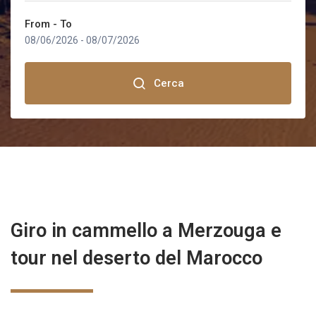
TOUR DA OUARZAZATE
From - To
Marrakech
08/06/2026
-
08/07/2026
Fez
Cerca
Sahara Desert
Rabat
Tangeri
Giro in cammello a Merzouga e
Ouarzazate
tour nel deserto del Marocco
Errachidia
Merzouga