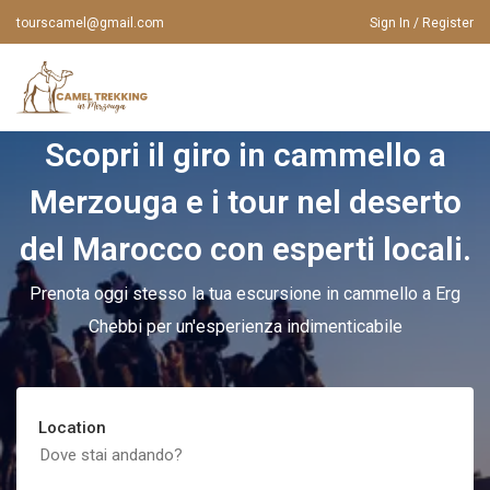
tourscamel@gmail.com
Sign In / Register
Scopri il giro in cammello a
HOME
Merzouga e i tour nel deserto
CHI SIAMO
VIAGGI IN MAROCCO
del Marocco con esperti locali.
VIAGGI IN MAROCCO
TOUR DA MARRAKECH
Prenota oggi stesso la tua escursione in cammello a Erg
TOUR DA CASABLANCA
GIRO IN CAMMELLO
Chebbi per un'esperienza indimenticabile
TOUR DA FES
TOUR A MERZOUGA
TOUR DA AGADIR
Location
CONTATTACI
TOUR DA ERRACHIDIA