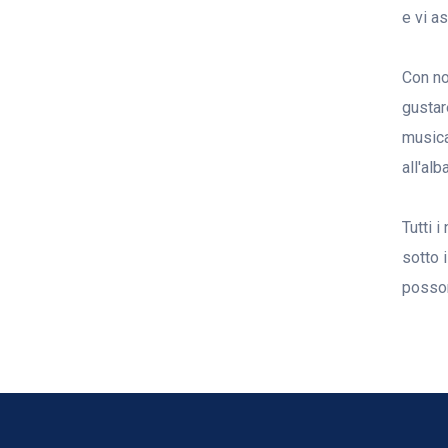
e vi a
Con no
gustar
musica
all'al
Tutti i
sotto 
posson