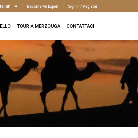
talian
Become An Expert
Sign In / Register
ITALIAN
ELLO
TOUR A MERZOUGA
CONTATTACI