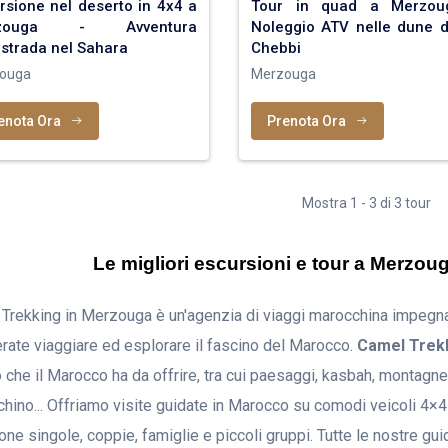
rsione nel deserto in 4x4 a
Tour in quad a Merzou
rzouga - Avventura
Noleggio ATV nelle dune d
istrada nel Sahara
Chebbi
ouga
Merzouga
enota Ora
Prenota Ora
Mostra 1 - 3 di 3 tour
Le migliori escursioni e tour a Merzouga
Trekking in Merzouga è un'agenzia di viaggi marocchina impegnata
rate viaggiare ed esplorare il fascino del Marocco.
Camel Trek
 che il Marocco ha da offrire, tra cui paesaggi, kasbah, montagne, 
hino... Offriamo visite guidate in Marocco su comodi veicoli 4×4 
one singole, coppie, famiglie e piccoli gruppi. Tutte le nostre gu