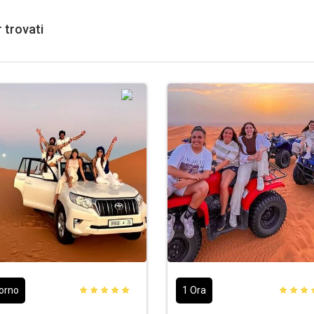
r trovati
iorno
1 Ora