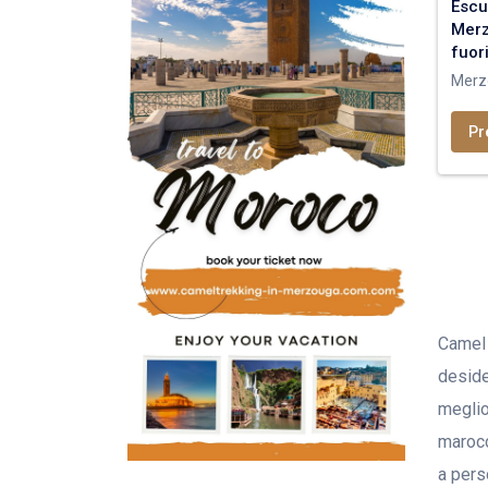
Escu
Me
fuor
Merz
Pr
Camel 
deside
meglio
marocc
a pers