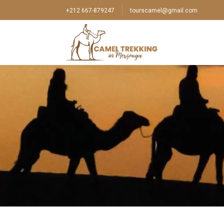
+212 667-879247
tourscamel@gmail.com