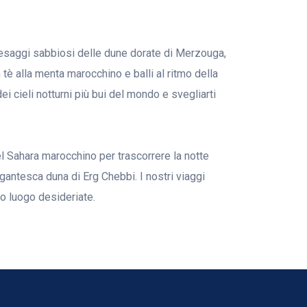
aesaggi sabbiosi delle dune dorate di Merzouga,
tè alla menta marocchino e balli al ritmo della
ei cieli notturni più bui del mondo e svegliarti
 Sahara marocchino per trascorrere la notte
gigantesca duna di Erg Chebbi. I nostri viaggi
o luogo desideriate.