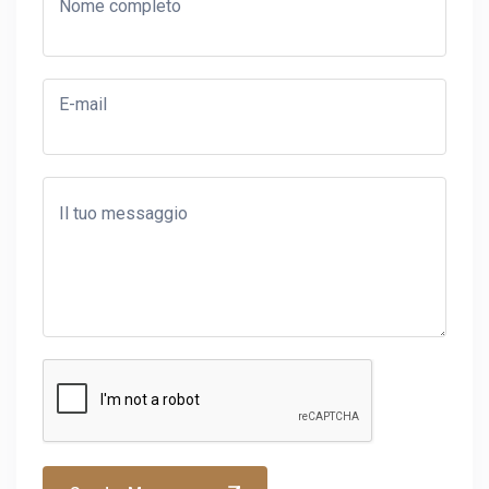
TOUR DA ERRACHIDIA
Nome completo
TOUR DA OUARZAZATE
E-mail
Il tuo messaggio