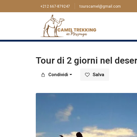
+212 667-879247
tourscamel@gmail.com
Casa
>
Tour
>
Ouarzazate
>
Tour di 2 giorni 
Tour di 2 giorni nel des
Condividi
Salva