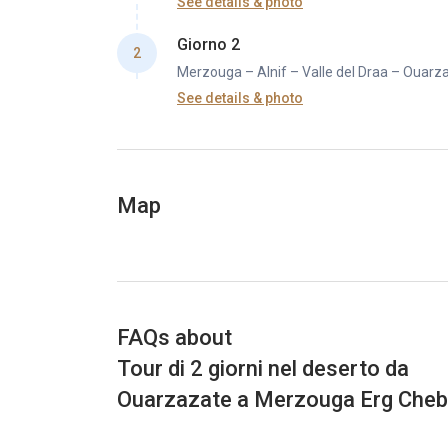
See details & photo
Giorno 2
2
Merzouga – Alnif – Valle del Draa – Ouarz
See details & photo
Al mattino presto per ammirare la magica alba
ritorno a Ouarzazate. Attraversate l'imponent
Ritorno a Ouarzazate nel tardo pomeriggio, c
Map
FAQs about
Tour di 2 giorni nel deserto da
Ouarzazate a Merzouga Erg Cheb