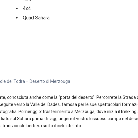
4x4
Quad Sahara
ole del Todra – Deserto di Merzouga
zate, conosciuta anche come la “porta del deserto”. Percorrete la Strada d
seguite verso la Valle del Dades, famosa per le sue spettacolari formazio
fotografia. Pomeriggio: trasferimento a Merzouga, dove inizia il trekking
iato sul Sahara prima di raggiungere il vostro lussuoso campo nel deser
radizionale berbera sotto il cielo stellato.