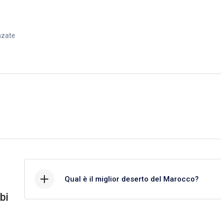
azate
 sulle dune di sabbia. Dopo la colazione, ritorno in cammello o in fuoristr
e Alnif e la splendida Valle del Draa, una delle valli più estese del Maro
on splendidi ricordi del viaggio attraverso il Sahara.
Qual è il miglior deserto del Marocco?
bi