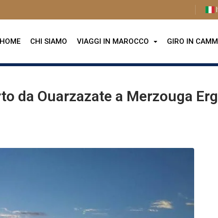
I
HOME
CHI SIAMO
VIAGGI IN MAROCCO
GIRO IN CAMM
nel deserto da Ouarzazate a Merzouga Erg Chebbi
erto da Ouarzazate a Merzouga Er