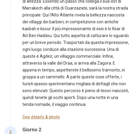
di altezza. Essendo un passo che collega il sud-est di
Marrakech alla città di Ouarzazate, sarà la nostra strada
principale. Qui l'Alto Atlante rivela la bellezza nascosta
dei villaggi dei barbieri, in competizione con antiche
kasbah e ksour. Il più impressionante di essi è lo Ksar di
Ait Ben Haddou. Qui tutto aspetta di catturare lo sguardo
per un breve periodo. Trasportati da questa impressione,
ogni luogo conduce alla stazione successiva. Una di
queste è Agdez, un villaggio commerciale. Infine,
attraverso la valle del Draa, si arriva alla Zagora. E
appena in tempo, aspetterete il bellissimo tramonto, in
groppa a un cammello. A parte queste cose offerte, i
turisti spesso sperimentano migliaia di dettagli che non
sono elencati. Questo percorso è pieno di tesori nascosti,
quindi tenete gli occhi aperti. Dopo una notte in una
tenda nomade, il viaggio continua.
See details & photo
Giorno 2
2