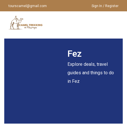
tourscamel@gmail.com
Sign In / Register
Casa
>
Fez
Fez
HOME
Explore deals, travel
CHI SIAMO
VIAGGI IN MAROCCO
guides and things to do
VIAGGI IN MAROCCO
in Fez
TOUR DA MARRAKECH
TOUR DA CASABLANCA
GIRO IN CAMMELLO
TOUR DA FES
TOUR A MERZOUGA
TOUR DA AGADIR
CONTATTACI