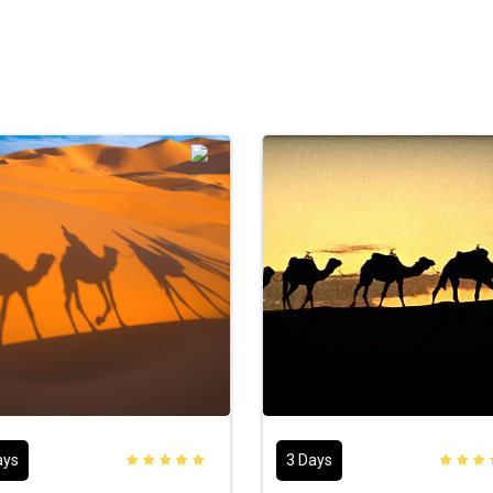
ays
3 Days