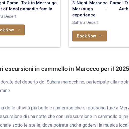
ght Camel Trek in Merzouga
3-Night Morocco Camel Tr
sit of local nomadic family
Merzouga - Authen
experience
ra Desert
Sahara Desert
ok Now
Book Now
ri escursioni in cammello in Marocco per il 2025
 dorate del deserto del Sahara marocchino, partecipate alla nost
rtane.
 delle attività più belle e numerose che si possono fare a Merzo
escursione di una notte che con un'escursione in cammello di più g
nale sotto le stelle, dove potrete anche godervi la musica local