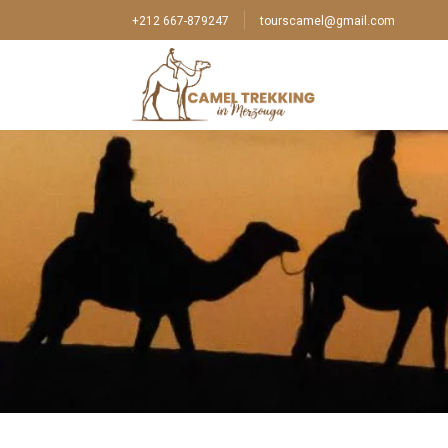
+212 667-879247
tourscamel@gmail.com