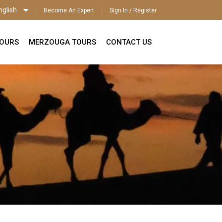
nglish
Become An Expert
Sign In / Register
ENGLISH
TOURS
MERZOUGA TOURS
CONTACT US