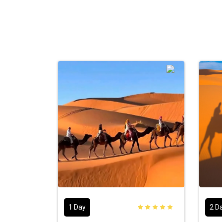
1 Day
2 D