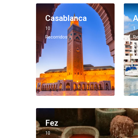
Casablanca
A
10
1
Recorridos
Re
Fez
10