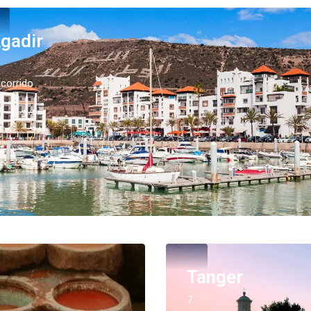
gadir
corrido
Tanger
7