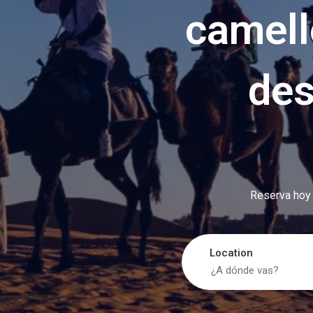
camell
des
Reserva hoy 
Location