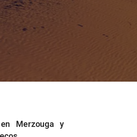
ch
esert
te
a
 en Merzouga y
a
uecos