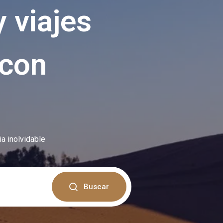
 viajes
 con
a inolvidable
Buscar