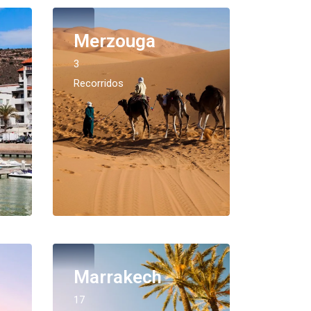
Merzouga
3
Recorridos
Marrakech
17