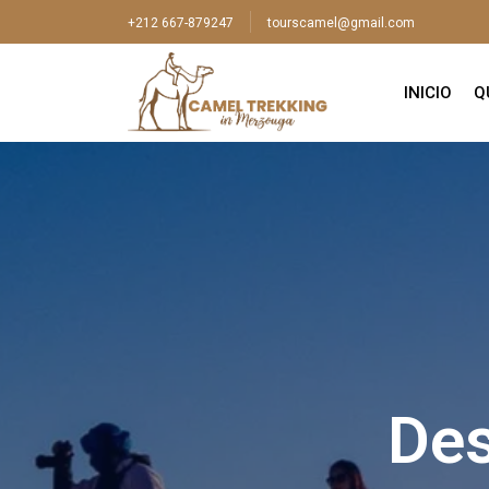
+212 667-879247
tourscamel@gmail.com
INICIO
Q
Des