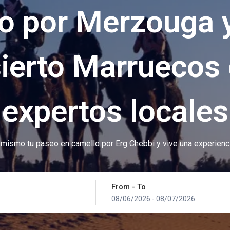
o por Merzouga y
ierto Marruecos
expertos locales
mismo tu paseo en camello por Erg Chebbi y vive una experienci
From - To
08/06/2026
-
08/07/2026