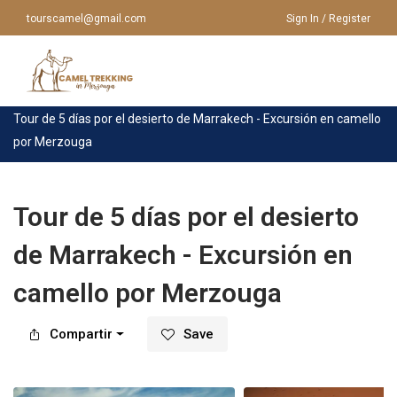
tourscamel@gmail.com
Sign In / Register
Inicio
>
Tour
>
Marrakech
>
Tour de 5 días por el desierto de Marrakech - Excursión en camello
por Merzouga
INICIO
QUIÉNES SOMOS
VIAJES A MARRUECOS
Tour de 5 días por el desierto
de Marrakech - Excursión en
VIAJES A MARRUECOS
TOURS DESDE MARRAKECH
camello por Merzouga
TOURS DESDE OUARZAZATE
PASEO EN CAMELLO
TOURS DESDE AGADIR
Compartir
Save
TOURS EN MERZOUGA
TOURS DESDE FES
CONTÁCTENOS